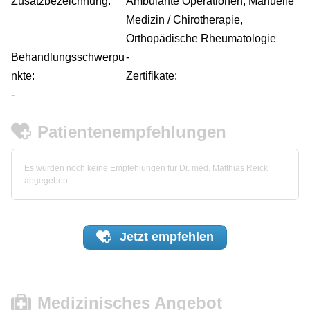
Zusatzbezeichnung:
Ambulante Operationen, Manuelle
Medizin / Chirotherapie,
Orthopädische Rheumatologie
Behandlungsschwerpu
-
nkte:
Zertifikate:
-
Patientenempfehlungen
Es wurden noch keine Empfehlungen für Dr. med. Matthias Reick
abgegeben.
Jetzt
empfehlen
Medizinisches Angebot