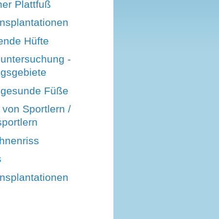
er Plattfuß
nsplantationen
nde Hüfte
luntersuchung -
gsgebiete
r gesunde Füße
von Sportlern /
portlern
hnenriss
s
nsplantationen