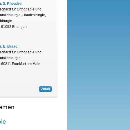
r. S. Khoudeir
acharzt für Orthopädie und
nfallchirurgie, Handchirurgie,
hirurgie
n 91052 Erlangen
r. B. Braag
acharzt für Orthopädie und
nfallchirurgie
n 60311 Frankfurt am Main
Zufall
hemen
pie