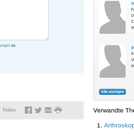
D
F
U
C
i
mungen
zu.
D
F
U
i
Alle anzeigen
Verwandte T
Teilen
Arthrosko