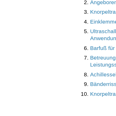
Angeboren
Knorpeltra
Einklemme
Ultraschal
Anwendun
Barfuß fü
Betreuung 
Leistungss
Achillesse
Bänderris
Knorpeltra