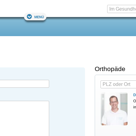
Menü
Orthopäde
D
O
i