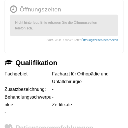
Öffnungszeiten
Nicht hinterlegt. Bitte erfragen Sie die Öffnungszeiten
telefonisch.
Sind Sie M. Frank?
Jetzt
Öffnungszeiten bearbeiten
Qualifikation
Fachgebiet:
Facharzt für Orthopädie und
Unfallchirurgie
Zusatzbezeichnung:
-
Behandlungsschwerpu
-
nkte:
Zertifikate:
-
Patientenempfehlungen