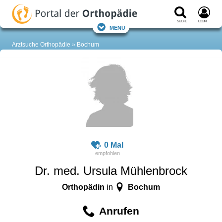
Suche
Login
Menü
Arztsuche Orthopädie
Bochum
0 Mal
Dr. med. Ursula Mühlenbrock
Orthopädin
Bochum
in
Anrufen