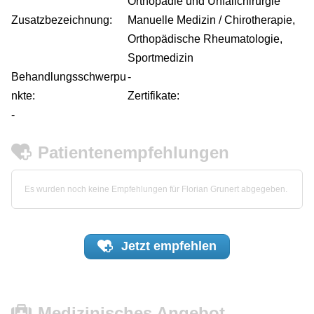
Orthopädie und Unfallchirurgie
Zusatzbezeichnung:
Manuelle Medizin / Chirotherapie,
Orthopädische Rheumatologie,
Sportmedizin
Behandlungsschwerpu
-
nkte:
Zertifikate:
-
Patientenempfehlungen
Es wurden noch keine Empfehlungen für Florian Grunert abgegeben.
Jetzt
empfehlen
Medizinisches Angebot