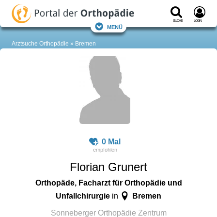
Suche
Login
Menü
Arztsuche Orthopädie
Bremen
0 Mal
Florian Grunert
Orthopäde, Facharzt für Orthopädie und
Unfallchirurgie
Bremen
in
Sonneberger Orthopädie Zentrum