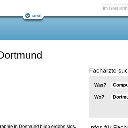
Menü
 Dortmund
Fachärzte su
Was?
Wo?
Infos für Fach
phie in Dortmund blieb ergebnislos.