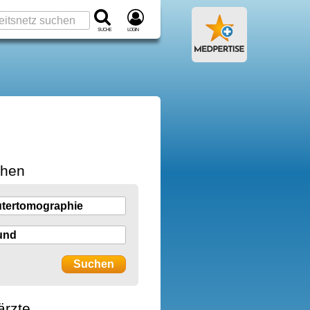
Suche
Login
chen
ärzte