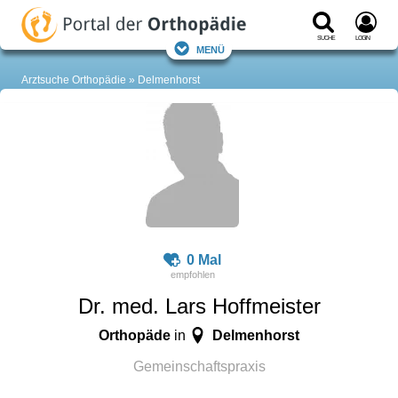
Suche
Login
Menü
Arztsuche Orthopädie
Delmenhorst
0 Mal
Dr. med. Lars Hoffmeister
Orthopäde
Delmenhorst
in
Gemeinschaftspraxis