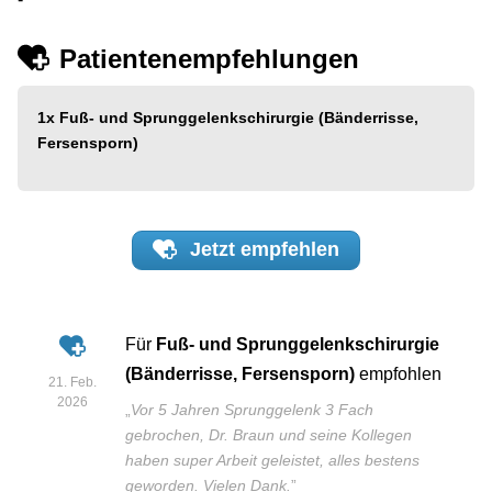
Patientenempfehlungen
1x
Fuß- und Sprunggelenkschirurgie (Bänderrisse,
Fersensporn)
Jetzt
empfehlen
Für
Fuß- und Sprunggelenkschirurgie
(Bänderrisse, Fersensporn)
empfohlen
21. Feb.
2026
„
Vor 5 Jahren Sprunggelenk 3 Fach
gebrochen, Dr. Braun und seine Kollegen
haben super Arbeit geleistet, alles bestens
geworden. Vielen Dank.
”