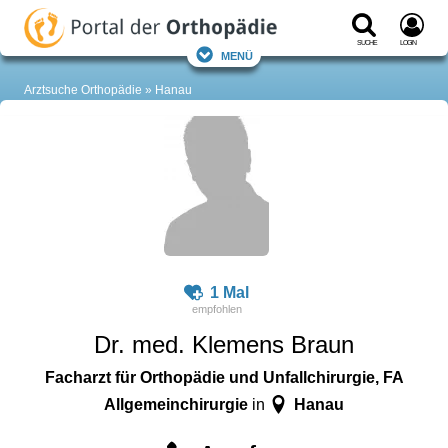
Suche
Login
Menü
Arztsuche Orthopädie
Hanau
1 Mal
Dr. med. Klemens Braun
Facharzt für Orthopädie und Unfallchirurgie, FA
Allgemeinchirurgie
Hanau
in