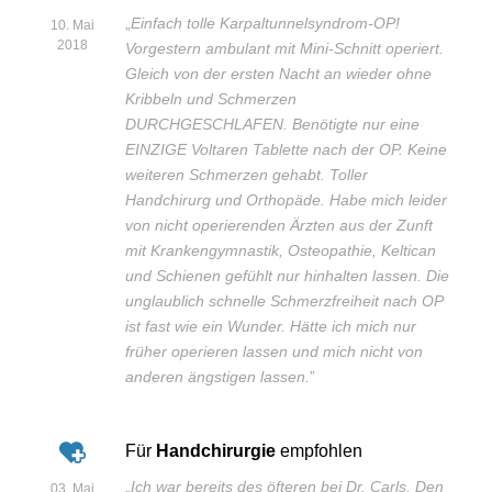
„
Einfach tolle Karpaltunnelsyndrom-OP!
10. Mai
2018
Vorgestern ambulant mit Mini-Schnitt operiert.
Gleich von der ersten Nacht an wieder ohne
Kribbeln und Schmerzen
DURCHGESCHLAFEN. Benötigte nur eine
EINZIGE Voltaren Tablette nach der OP. Keine
weiteren Schmerzen gehabt. Toller
Handchirurg und Orthopäde. Habe mich leider
von nicht operierenden Ärzten aus der Zunft
mit Krankengymnastik, Osteopathie, Keltican
und Schienen gefühlt nur hinhalten lassen. Die
unglaublich schnelle Schmerzfreiheit nach OP
ist fast wie ein Wunder. Hätte ich mich nur
früher operieren lassen und mich nicht von
anderen ängstigen lassen.
”
Für
Handchirurgie
empfohlen
„
Ich war bereits des öfteren bei Dr. Carls. Den
03. Mai