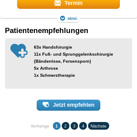
Termin
Menü
Patientenempfehlungen
63x
Handchirurgie
11x
Fuß- und Sprunggelenkschirurgie
(Bänderrisse, Fersensporn)
5x
Arthrose
1x
Schmerztherapie
Jetzt
empfehlen
Vorherige
1
2
3
4
Nächste