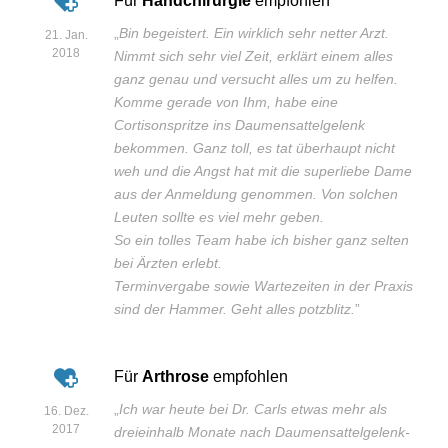
Für
Handchirurgie
empfohlen
„
Bin begeistert. Ein wirklich sehr netter Arzt.
21. Jan.
2018
Nimmt sich sehr viel Zeit, erklärt einem alles
ganz genau und versucht alles um zu helfen.
Komme gerade von Ihm, habe eine
Cortisonspritze ins Daumensattelgelenk
bekommen. Ganz toll, es tat überhaupt nicht
weh und die Angst hat mit die superliebe Dame
aus der Anmeldung genommen. Von solchen
Leuten sollte es viel mehr geben.
So ein tolles Team habe ich bisher ganz selten
bei Ärzten erlebt.
Terminvergabe sowie Wartezeiten in der Praxis
sind der Hammer. Geht alles potzblitz.
”
Für
Arthrose
empfohlen
„
Ich war heute bei Dr. Carls etwas mehr als
16. Dez.
2017
dreieinhalb Monate nach Daumensattelgelenk-