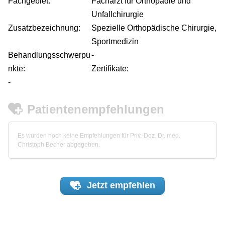
Fachgebiet:
Facharzt für Orthopädie und
Unfallchirurgie
Zusatzbezeichnung:
Spezielle Orthopädische Chirurgie,
Sportmedizin
Behandlungsschwerpu
-
nkte:
Zertifikate:
-
Patientenempfehlungen
Es wurden noch keine Empfehlungen für Priv.-Doz. Dr. med.
Christoph Becher abgegeben.
Jetzt
empfehlen