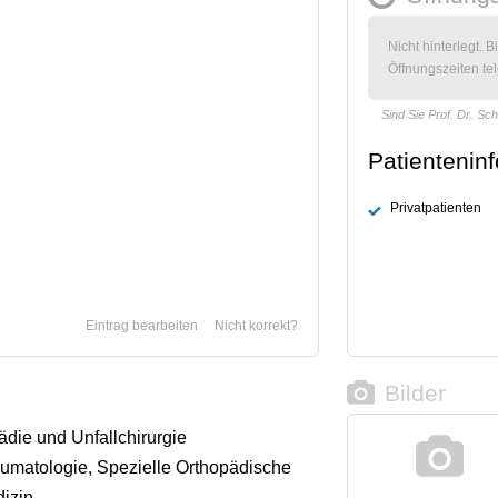
Nicht hinterlegt. B
Öffnungszeiten tel
Sind Sie Prof. Dr. Sch
Patientenin
Privatpatienten
Eintrag bearbeiten
Nicht korrekt?
Bilder
ädie und Unfallchirurgie
umatologie, Spezielle Orthopädische
dizin