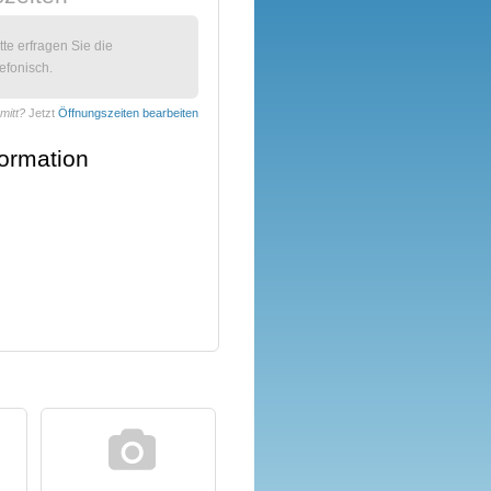
itte erfragen Sie die
efonisch.
mitt?
Jetzt
Öffnungszeiten bearbeiten
formation