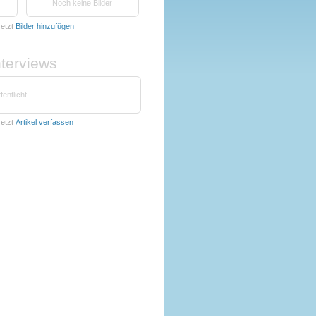
Noch keine Bilder
etzt
Bilder hinzufügen
nterviews
fentlicht
etzt
Artikel verfassen