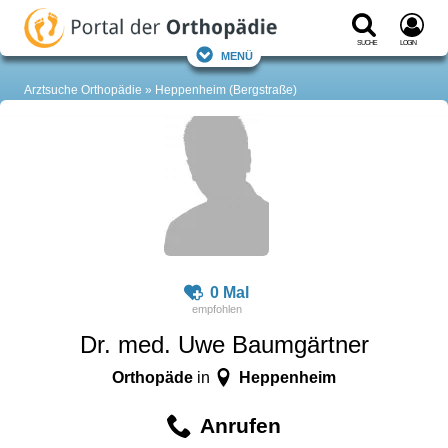
Suche
Login
Menü
Arztsuche Orthopädie
Heppenheim (Bergstraße)
0 Mal
Dr. med. Uwe Baumgärtner
Orthopäde
Heppenheim
in
Anrufen