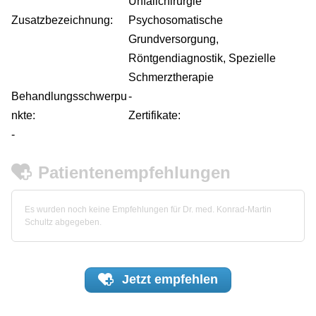
Unfallchirurgie
Zusatzbezeichnung:
Psychosomatische
Grundversorgung,
Röntgendiagnostik, Spezielle
Schmerztherapie
Behandlungsschwerpu
-
nkte:
Zertifikate:
-
Patientenempfehlungen
Es wurden noch keine Empfehlungen für Dr. med. Konrad-Martin
Schultz abgegeben.
Jetzt
empfehlen