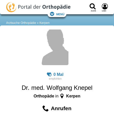
Suche
Login
Menü
Arztsuche Orthopädie
Kerpen
0 Mal
Dr. med. Wolfgang Knepel
Orthopäde
Kerpen
in
Anrufen