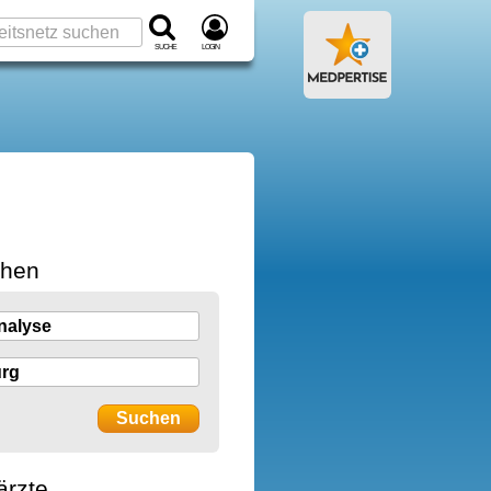
Suche
Login
chen
ärzte