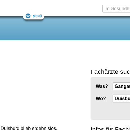
Menü
Fachärzte su
Was?
Wo?
Infos für Fach
Duisburg blieb ergebnislos.