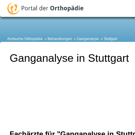
Arztsuche Orthopädie
Behandlungen
Ganganalyse
Stuttgart
Ganganalyse in Stuttgart
Fachärzte für "Ganganalyse in Stutt