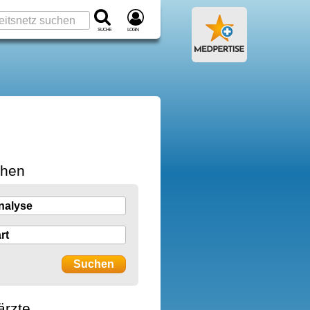
Suche
Login
chen
ärzte