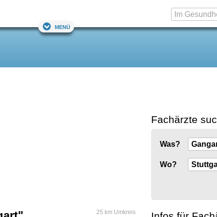
Menü
Fachärzte su
Was?
Wo?
gart"
25 km Umkreis
Infos für Fach