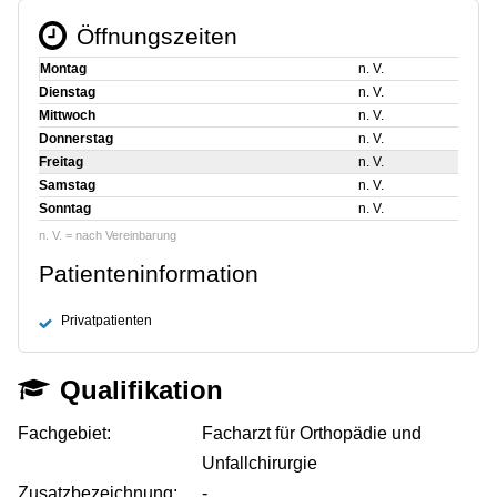
Öffnungszeiten
Montag
n. V.
Dienstag
n. V.
Mittwoch
n. V.
Donnerstag
n. V.
Freitag
n. V.
Samstag
n. V.
Sonntag
n. V.
n. V. = nach Vereinbarung
Patienteninformation
Privatpatienten
Qualifikation
Fachgebiet:
Facharzt für Orthopädie und
Unfallchirurgie
Zusatzbezeichnung:
-