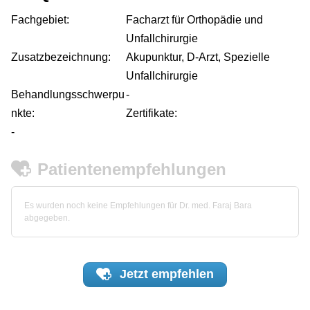
Fachgebiet:
Facharzt für Orthopädie und
Unfallchirurgie
Zusatzbezeichnung:
Akupunktur, D-Arzt, Spezielle
Unfallchirurgie
Behandlungsschwerpu
-
nkte:
Zertifikate:
-
Patientenempfehlungen
Es wurden noch keine Empfehlungen für Dr. med. Faraj Bara
abgegeben.
Jetzt
empfehlen