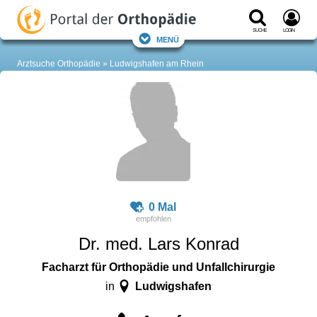
Suche
Login
Menü
Arztsuche Orthopädie
Ludwigshafen am Rhein
0 Mal
Dr. med. Lars Konrad
Facharzt für Orthopädie und Unfallchirurgie
Ludwigshafen
in