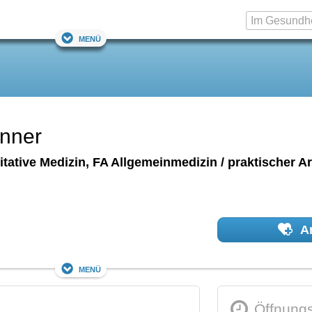
Menü
anner
itative Medizin, FA Allgemeinmedizin / praktischer Ar
Ar
Menü
Öffnungs