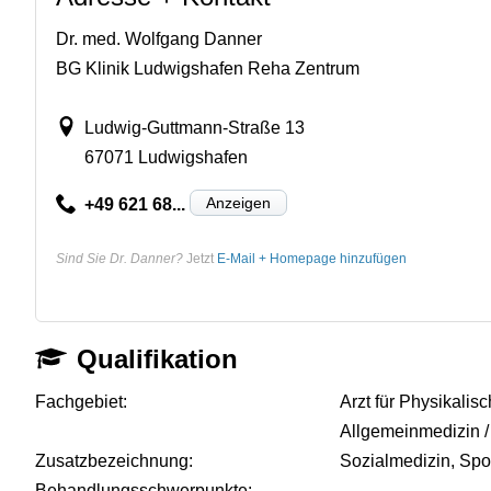
Dr. med. Wolfgang Danner
BG Klinik Ludwigshafen Reha Zentrum
Ludwig-Guttmann-Straße 13
67071 Ludwigshafen
Anzeigen
+49 621 68...
Sind Sie Dr. Danner?
Jetzt
E-Mail + Homepage hinzufügen
Qualifikation
Fachgebiet:
Arzt für Physikalis
Allgemeinmedizin / 
Zusatzbezeichnung:
Sozialmedizin, Spo
Behandlungsschwerpunkte:
-