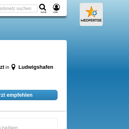
Suche
Login
zt
Ludwigshafen
in
zt empfehlen
zeiten