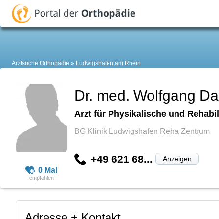
Arztsuche Orthopädie
Ludwigshafen am Rhein
Dr. med. Wolfgang D
Arzt für Physikalische und Rehabil
BG Klinik Ludwigshafen Reha Zentrum
+49 621 68...
Anzeigen
0 Mal
Adresse + Kontakt