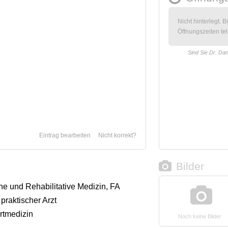
Nicht hinterlegt. B
Öffnungszeiten tel
Sind Sie Dr. Da
Eintrag bearbeiten
Nicht korrekt?
Bilder
che und Rehabilitative Medizin, FA
praktischer Arzt
rtmedizin
Noch keine Bilder