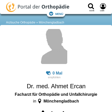
Suche
Login
Menü
Arztsuche Orthopädie
Mönchengladbach
0 Mal
Dr. med. Ahmet Ercan
Facharzt für Orthopädie und Unfallchirurgie
Mönchengladbach
in