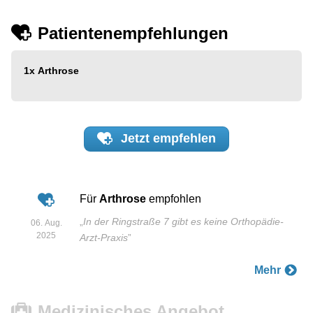
Patientenempfehlungen
1x
Arthrose
Jetzt
empfehlen
Für
Arthrose
empfohlen
„
In der Ringstraße 7 gibt es keine Orthopädie-
06. Aug.
2025
Arzt-Praxis
”
Mehr
Medizinisches Angebot