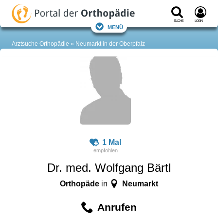
Suche
Login
Menü
Arztsuche Orthopädie
Neumarkt in der Oberpfalz
1 Mal
Dr. med. Wolfgang Bärtl
Orthopäde
Neumarkt
in
Anrufen