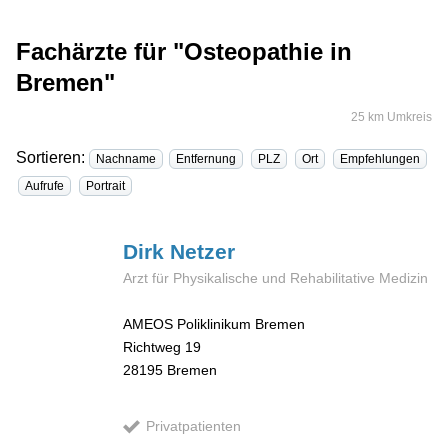
Fachärzte für "Osteopathie in
Bremen"
25 km Umkreis
Sortieren:
Nachname
Entfernung
PLZ
Ort
Empfehlungen
Aufrufe
Portrait
Dirk
Netzer
Arzt für Physikalische und Rehabilitative Medizin
AMEOS Poliklinikum Bremen
Richtweg 19
28195
Bremen
Privatpatienten