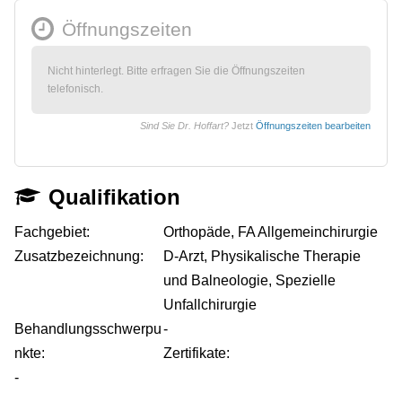
Öffnungszeiten
Nicht hinterlegt. Bitte erfragen Sie die Öffnungszeiten
telefonisch.
Sind Sie Dr. Hoffart?
Jetzt
Öffnungszeiten bearbeiten
Qualifikation
Fachgebiet:
Orthopäde, FA Allgemeinchirurgie
Zusatzbezeichnung:
D-Arzt, Physikalische Therapie
und Balneologie, Spezielle
Unfallchirurgie
Behandlungsschwerpu
-
nkte:
Zertifikate:
-