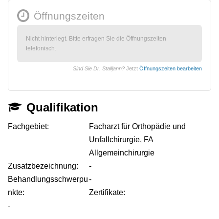
Öffnungszeiten
Nicht hinterlegt. Bitte erfragen Sie die Öffnungszeiten
telefonisch.
Sind Sie Dr. Stalljann?
Jetzt
Öffnungszeiten bearbeiten
Qualifikation
Fachgebiet:
Facharzt für Orthopädie und
Unfallchirurgie, FA
Allgemeinchirurgie
Zusatzbezeichnung:
-
Behandlungsschwerpu
-
nkte:
Zertifikate:
-