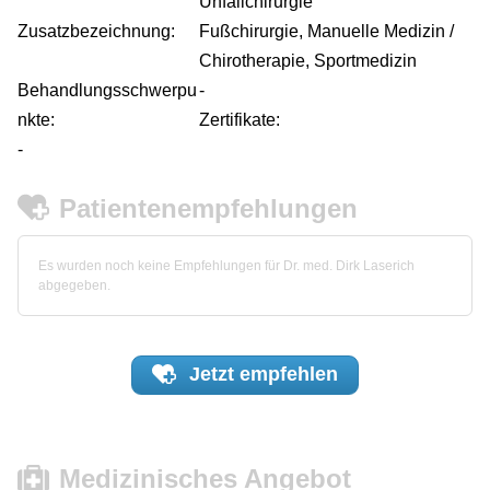
Unfallchirurgie
Zusatzbezeichnung:
Fußchirurgie, Manuelle Medizin /
Chirotherapie, Sportmedizin
Behandlungsschwerpu
-
nkte:
Zertifikate:
-
Patientenempfehlungen
Es wurden noch keine Empfehlungen für Dr. med. Dirk Laserich
abgegeben.
Jetzt
empfehlen
Medizinisches Angebot