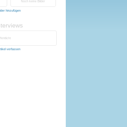
Noch keine Bilder
lder hinzufügen
nterviews
fentlicht
tikel verfassen