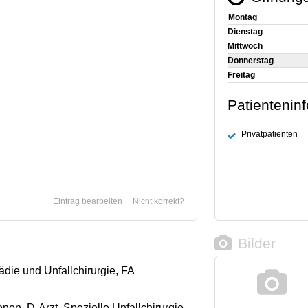
Montag
Dienstag
Mittwoch
Donnerstag
Freitag
Patientenin
Privatpatienten
Eintrag bearbeiten
Nicht korrekt?
Bilder
ädie und Unfallchirurgie, FA
en, D-Arzt, Spezielle Unfallchirurgie