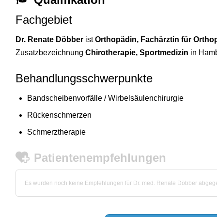
Fachgebiet
Dr. Renate Döbber
ist
Orthopädin, Fachärztin für Ortho
Zusatzbezeichnung
Chirotherapie, Sportmedizin
in Hamb
Behandlungsschwerpunkte
Bandscheibenvorfälle / Wirbelsäulenchirurgie
Rückenschmerzen
Schmerztherapie
Patientenempfehlungen
Es wurden noch keine Empfehlungen für Dr. med. Renate Döbber abgeg