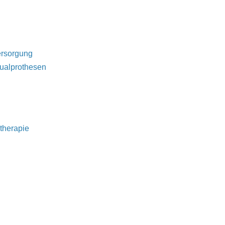
ersorgung
dualprothesen
therapie