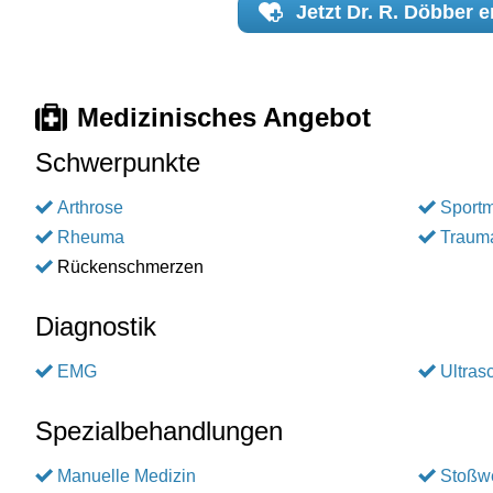
Jetzt
Dr. R. Döbber
e
Medizinisches Angebot
Schwerpunkte
Arthrose
Sportm
Rheuma
Trauma
Rückenschmerzen
Diagnostik
EMG
Ultras
Spezialbehandlungen
Manuelle Medizin
Stoßwe