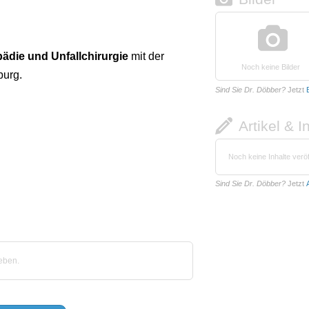
pädie und Unfallchirurgie
mit der
Noch keine Bilder
urg.
Sind Sie Dr. Döbber?
Jetzt
Artikel & I
Noch keine Inhalte veröf
Sind Sie Dr. Döbber?
Jetzt
eben.