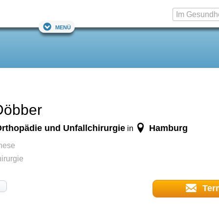
Menü
Döbber
Orthopädie und Unfallchirurgie
Hamburg
in
nese
irurgie
Ter