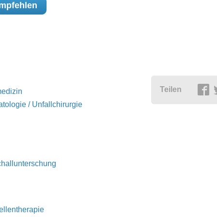
mpfehlen
Teilen
edizin
tologie / Unfallchirurgie
challunterschung
llentherapie