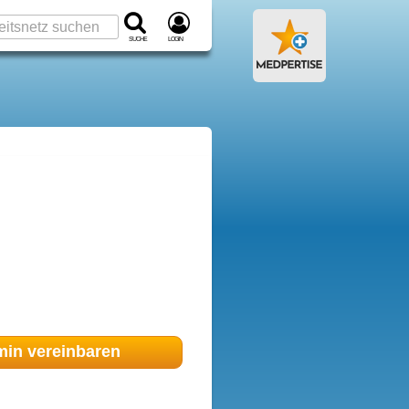
Suche
Login
min
vereinbaren