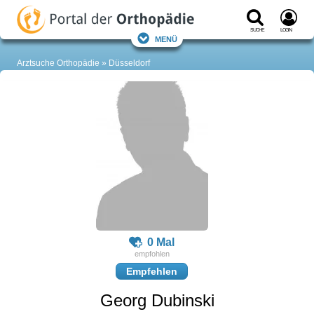
Suche
Login
Menü
Arztsuche Orthopädie
Düsseldorf
0 Mal
Empfehlen
Georg Dubinski