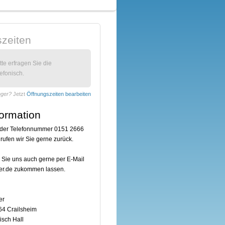
zeiten
itte erfragen Sie die
efonisch.
nger?
Jetzt
Öffnungszeiten bearbeiten
formation
r der Telefonnummer 0151 2666
 rufen wir Sie gerne zurück.
 Sie uns auch gerne per E-Mail
er.de zukommen lassen.
er
564 Crailsheim
isch Hall