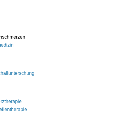
nschmerzen
edizin
challunterschung
rztherapie
llentherapie