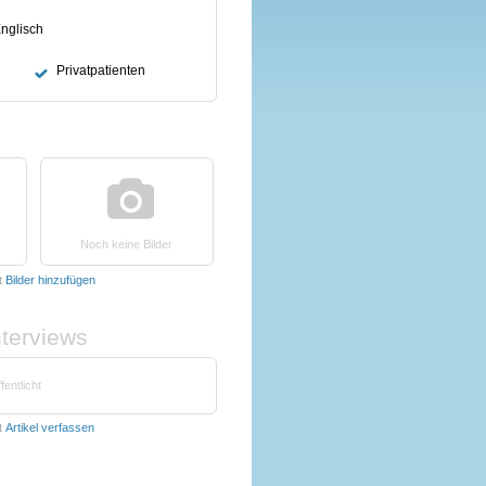
nglisch
Privatpatienten
Noch keine Bilder
t
Bilder hinzufügen
nterviews
fentlicht
t
Artikel verfassen