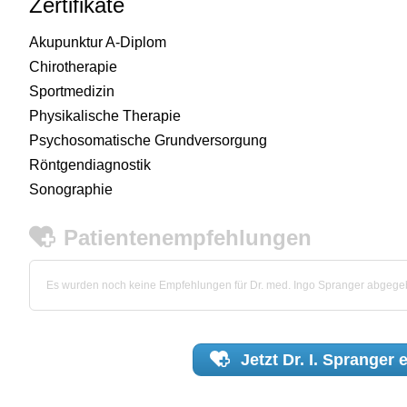
Zertifikate
Akupunktur A-Diplom
Chirotherapie
Sportmedizin
Physikalische Therapie
Psychosomatische Grundversorgung
Röntgendiagnostik
Sonographie
Patientenempfehlungen
Es wurden noch keine Empfehlungen für Dr. med. Ingo Spranger abgege
Jetzt
Dr. I. Spranger
e