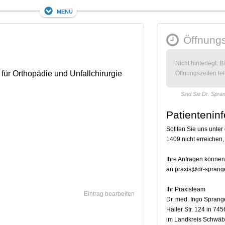
Menü
Öffnungs
Nicht hinterlegt. B
für Orthopädie und Unfallchirurgie
Öffnungszeiten tel
Sind Sie Dr. Spra
Patientenin
Sollten Sie uns unte
1409 nicht erreichen,
Ihre Anfragen können
an praxis@dr-sprang
Ihr Praxisteam
Eintrag bearbeiten
Dr. med. Ingo Sprang
Haller Str. 124 in 74
im Landkreis Schwäb