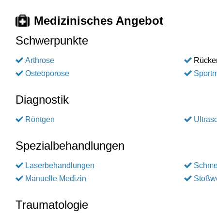
Medizinisches Angebot
Schwerpunkte
Arthrose
Rücke
Osteoporose
Sportm
Diagnostik
Röntgen
Ultras
Spezialbehandlungen
Laserbehandlungen
Schme
Manuelle Medizin
Stoßwe
Traumatologie