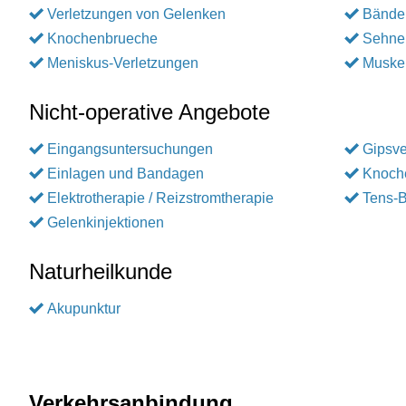
Verletzungen von Gelenken
Bänder
Knochenbrueche
Sehne
Meniskus-Verletzungen
Muskel
Nicht-operative Angebote
Eingangsuntersuchungen
Gipsv
Einlagen und Bandagen
Knoch
Elektrotherapie / Reizstromtherapie
Tens-B
Gelenkinjektionen
Naturheilkunde
Akupunktur
Verkehrsanbindung