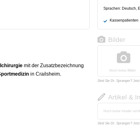
Sprachen: Deutsch, E
Kassenpatienten
Bilder
lchirurgie
mit der Zusatzbezeichnung
Noch keine Bilder
Sportmedizin
in Crailsheim.
Sind Sie Dr. Spranger?
Jetz
Artikel & I
Noch keine Inhalte veröf
Sind Sie Dr. Spranger?
Jetz