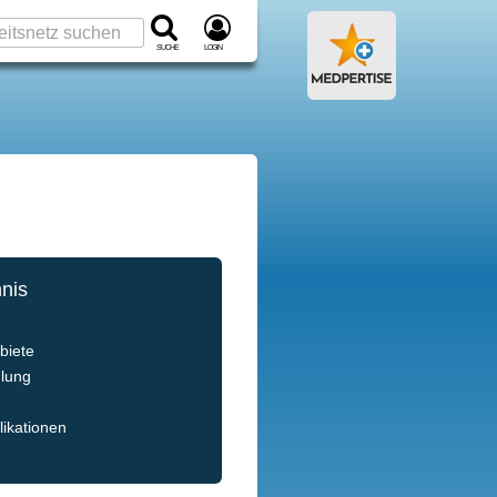
Suche
Login
hnis
e
biete
dlung
ikationen