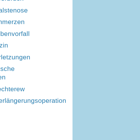
alstenose
hmerzen
benvorfall
zin
letzungen
ische
en
echterew
rlängerungsoperation