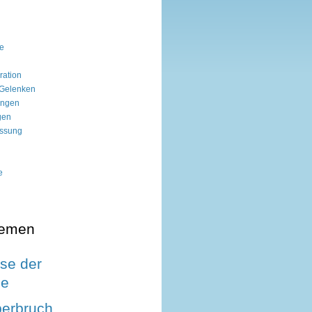
ie
ation
 Gelenken
ungen
gen
ssung
e
hemen
se der
le
perbruch