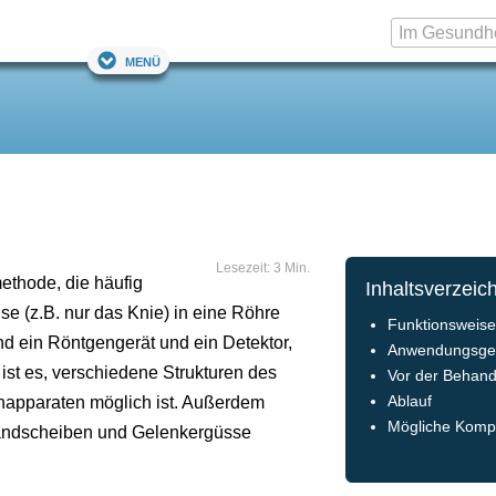
Menü
Lesezeit: 3 Min.
ethode, die häufig
Inhaltsverzeic
se (z.B. nur das Knie) in eine Röhre
Funktionsweis
d ein Röntgengerät und ein Detektor,
Anwendungsge
ist es, verschiedene Strukturen des
Vor der Behan
enapparaten möglich ist. Außerdem
Ablauf
Mögliche Kompl
andscheiben und Gelenkergüsse