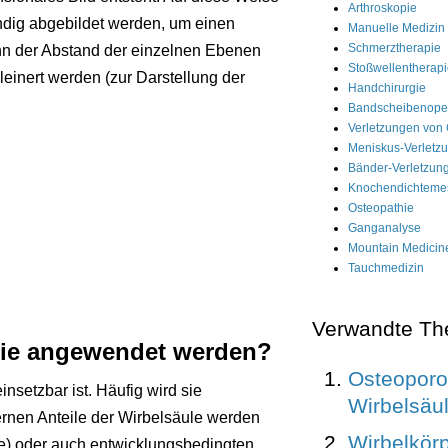
Arthroskopie
ndig abgebildet werden, um einen
Manuelle Medizin
Schmerztherapie
ann der Abstand der einzelnen Ebenen
Stoßwellentherap
leinert werden (zur Darstellung der
Handchirurgie
Bandscheibenoper
Verletzungen von
Meniskus-Verletz
Bänder-Verletzun
Knochendichteme
Osteopathie
Ganganalyse
Mountain Medicin
Tauchmedizin
Verwandte T
ie angewendet werden?
Osteoporo
nsetzbar ist. Häufig wird sie
Wirbelsäu
rnen Anteile der Wirbelsäule werden
Wirbelkör
se) oder auch entwicklungsbedingten