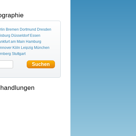
graphie
lin
Bremen
Dortmund
Dresden
isburg
Düsseldorf
Essen
ankfurt am Main
Hamburg
nnover
Köln
Leipzig
München
rnberg
Stuttgart
ehandlungen