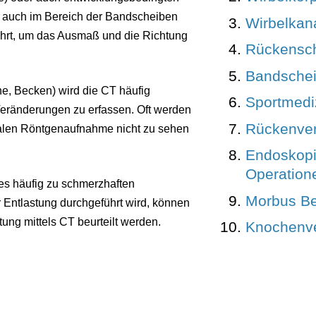
d auch im Bereich der Bandscheiben
Wirbelkan
ührt, um das Ausmaß und die Richtung
Rückensc
Bandschei
ne, Becken) wird die CT häufig
Sportmedi
Veränderungen zu erfassen. Oft werden
Rückenver
malen Röntgenaufnahme nicht zu sehen
Endoskop
Operation
s häufig zu schmerzhaften
Morbus B
 Entlastung durchgeführt wird, können
ng mittels CT beurteilt werden.
Knochenve