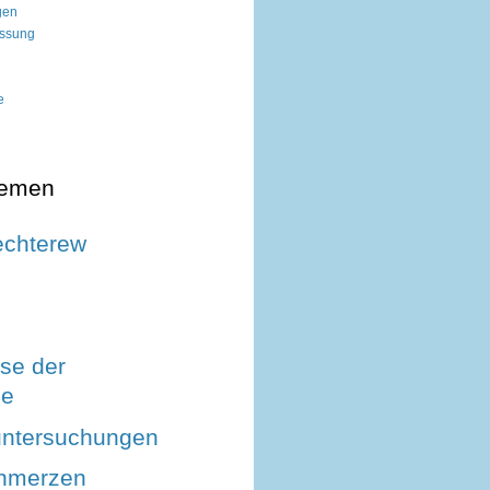
gen
ssung
e
hemen
echterew
se der
le
untersuchungen
hmerzen