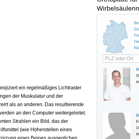
Wirbelsäulen
Ber
Du
Fr
Ha
Nü
D
O
i
ojiziert ein regelmäßiges Lichtraster
ungen der Muskulatur und der
zerrt als an anderen. Das resultierende
werden an den Computer weitergeleitet.
D
en Strahlen ein Bild, das der
F
U
lfsmittel (wie Höherstellen eines
i
kürzung eines Beines ausgeglichen