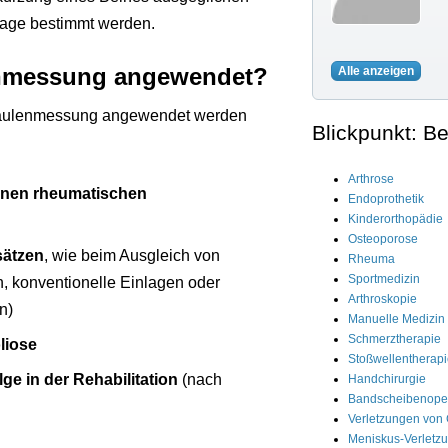
lage bestimmt werden.
lenmessung angewendet?
Alle anzeigen
elsäulenmessung angewendet werden
Blickpunkt: B
Arthrose
enen rheumatischen
Endoprothetik
Kinderorthopädie
Osteoporose
sätzen
, wie beim Ausgleich von
Rheuma
Sportmedizin
, konventionelle Einlagen oder
Arthroskopie
n)
Manuelle Medizin
Schmerztherapie
liose
Stoßwellentherap
e in der Rehabilitation
(nach
Handchirurgie
Bandscheibenoper
Verletzungen von
Meniskus-Verletz