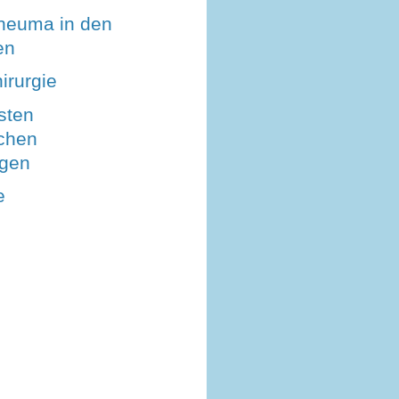
heuma in den
en
rurgie
sten
chen
ngen
e