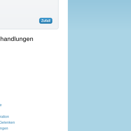
Zufall
ehandlungen
ie
ation
 Gelenken
ungen