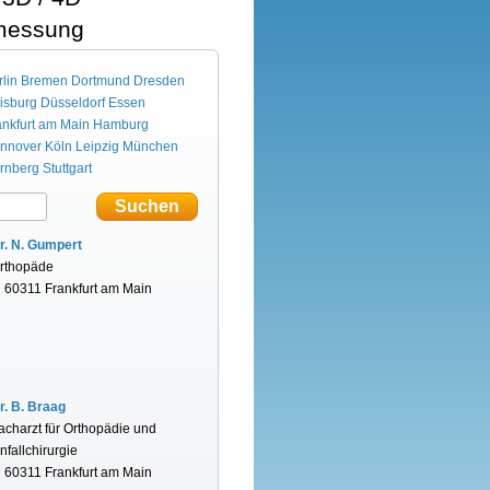
messung
lin
Bremen
Dortmund
Dresden
isburg
Düsseldorf
Essen
ankfurt am Main
Hamburg
nnover
Köln
Leipzig
München
rnberg
Stuttgart
r. N. Gumpert
rthopäde
n 60311 Frankfurt am Main
r. B. Braag
acharzt für Orthopädie und
nfallchirurgie
n 60311 Frankfurt am Main