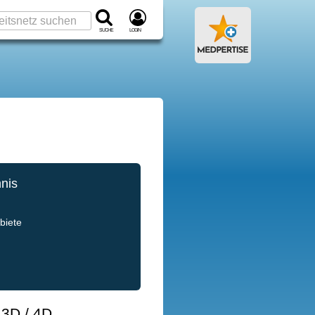
Suche
Login
hnis
e
biete
 3D / 4D