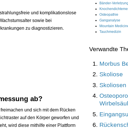
Bänder-Verletzun
Knochendichteme
trahlungsfreie und komplikationslose
Osteopathie
Wachstumsalter sowie bei
Ganganalyse
Mountain Medicin
krankungen zu diagnostizieren.
Tauchmedizin
Verwandte T
Morbus B
Skoliose
Skoliosen
Osteoporo
enmessung ab?
Wirbelsäu
 freimachen und sich mit dem Rücken
Eingangs
chtraster auf den Körper geworfen und
Rückensc
t, wird diese mithilfe einer Plattform